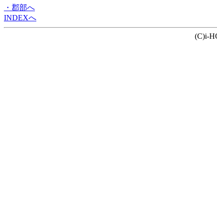
・郡部へ
INDEXへ
(C)i-