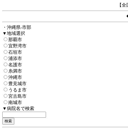
【全
・沖縄県-市部
▼地域選択
那覇市
宜野湾市
石垣市
浦添市
名護市
糸満市
沖縄市
豊見城市
うるま市
宮古島市
南城市
▼病院名で検索